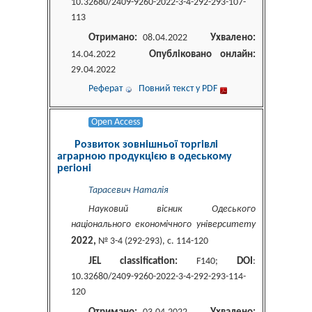
10.32680/2409-9260-2022-3-4-292-293-107-
113
Отримано:
Ухвалено:
08.04.2022
Опубліковано онлайн:
14.04.2022
29.04.2022
Реферат
Повний текст у PDF
Open Access
Розвиток зовнішньої торгівлі
аграрною продукцією в одеському
регіоні
Тарасевич Наталія
Науковий вісник Одеського
національного економічного університету
2022,
№ 3-4 (292-293), c. 114-120
JEL classification:
DOI
F140;
:
10.32680/2409-9260-2022-3-4-292-293-114-
120