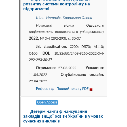
розвитку системи контролінгу на
підприємстві
Шиян Наталія, Ковальова Олена
Науковий вісник Одеського
національного економічного університету
2022,
№ 3-4 (292-293), c. 30-37
JEL classification:
C200; D570; M110;
DOI
Q100;
: 10.32680/2409-9260-2022-3-4-
292-293-30-37
Отримано:
Ухвалено:
27.03.2022
Опубліковано онлайн:
11.04.2022
29.04.2022
Реферат
Повний текст у PDF
Open Access
Детермінанти фінансування
закладів вищої освіти України в умовах
сучасних викликів