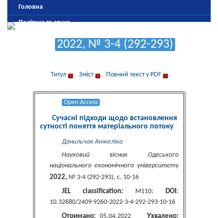
Головна
Політика та етика
Редколегія
2022, № 3-4 (292-293)
Рецензування та антиплагіатна політика
Оформлення та подання публікацій
Титул
Зміст
Повний текст у PDF
Оплата
Архів
Open Access
Сучасні підходи щодо встановлення
сутності поняття матеріального потоку
Данильчак Анжеліка
Науковий вісник Одеського
національного економічного університету
2022,
№ 3-4 (292-293), c. 10-16
JEL classification:
DOI
M110;
:
10.32680/2409-9260-2022-3-4-292-293-10-16
Отримано:
Ухвалено:
05.04.2022