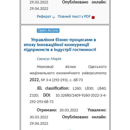
Опубліковано онлайн:
29.03.2022
29.04.2022
Реферат
Повний текст у PDF
Open Access
Управління бізнес-процесами в
епоху інноваційної конкуренції
підприємств в індустрії гостинності
Саєнсус Марія
Науковий вісник Одеського
національного економічного університету
2022,
№ 3-4 (292-293), c. 68-73
JEL classification:
L260; L830; L840;
DOI
Z320;
: 10.32680/2409-9260-2022-3-4-
292-293-68-73
Отримано:
Ухвалено:
20.03.2022
Опубліковано онлайн:
30.03.2022
29.04.2022