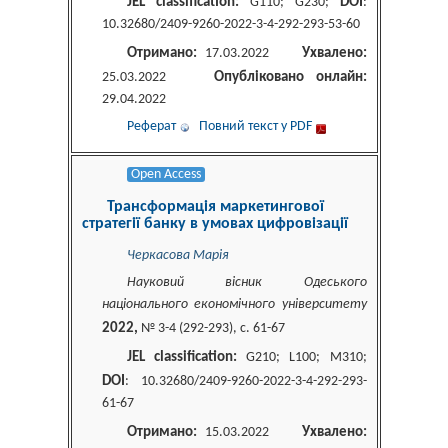
JEL classification:
DOI
G110; G230;
:
10.32680/2409-9260-2022-3-4-292-293-53-60
Отримано:
Ухвалено:
17.03.2022
Опубліковано онлайн:
25.03.2022
29.04.2022
Реферат
Повний текст у PDF
Open Access
Трансформація маркетингової
стратегії банку в умовах цифровізації
Черкасова Марія
Науковий вісник Одеського
національного економічного університету
2022,
№ 3-4 (292-293), c. 61-67
JEL classification:
G210; L100; M310;
DOI
: 10.32680/2409-9260-2022-3-4-292-293-
61-67
Отримано:
Ухвалено:
15.03.2022