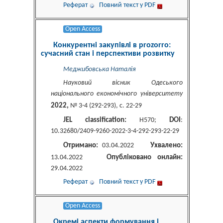
Реферат
Повний текст у PDF
Open Access
Конкурентні закупівлі в prozorro:
сучасний стан і перспективи розвитку
Меджибовcька Наталія
Науковий вісник Одеського
національного економічного університету
2022,
№ 3-4 (292-293), c. 22-29
JEL classification:
DOI
H570;
:
10.32680/2409-9260-2022-3-4-292-293-22-29
Отримано:
Ухвалено:
03.04.2022
Опубліковано онлайн:
13.04.2022
29.04.2022
Реферат
Повний текст у PDF
Open Access
Окремі аспекти формування і