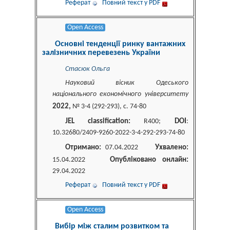
Реферат
Повний текст у PDF
Open Access
Основні тенденції ринку вантажних
залізничних перевезень України
Стасюк Ольга
Науковий вісник Одеського
національного економічного університету
2022,
№ 3-4 (292-293), c. 74-80
JEL classification:
DOI
R400;
:
10.32680/2409-9260-2022-3-4-292-293-74-80
Отримано:
Ухвалено:
07.04.2022
Опубліковано онлайн:
15.04.2022
29.04.2022
Реферат
Повний текст у PDF
Open Access
Вибір між сталим розвитком та