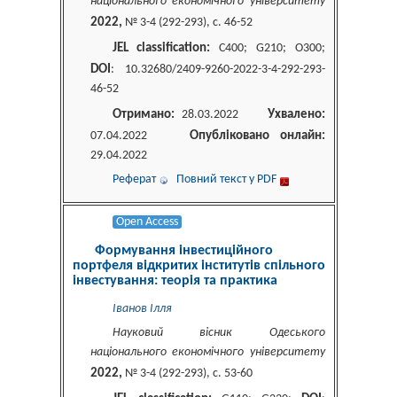
національного економічного університету
2022,
№ 3-4 (292-293), c. 46-52
JEL classification:
C400; G210; O300;
DOI
: 10.32680/2409-9260-2022-3-4-292-293-
46-52
Отримано:
Ухвалено:
28.03.2022
Опубліковано онлайн:
07.04.2022
29.04.2022
Реферат
Повний текст у PDF
Open Access
Формування інвестиційного
портфеля відкритих інститутів спільного
інвестування: теорія та практика
Іванов Ілля
Науковий вісник Одеського
національного економічного університету
2022,
№ 3-4 (292-293), c. 53-60