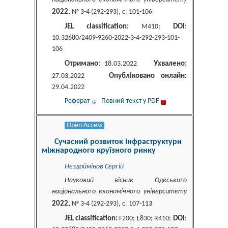
2022,
№ 3-4 (292-293), c. 101-106
JEL classification:
DOI
M410;
:
10.32680/2409-9260-2022-3-4-292-293-101-
106
Отримано:
Ухвалено:
18.03.2022
Опубліковано онлайн:
27.03.2022
29.04.2022
Реферат
Повний текст у PDF
Open Access
Сучасний розвиток інфраструктури
міжнародного круїзного ринку
Нездоймінов Сергій
Науковий вісник Одеського
національного економічного університету
2022,
№ 3-4 (292-293), c. 107-113
JEL classification:
DOI
F200; L830; R410;
: