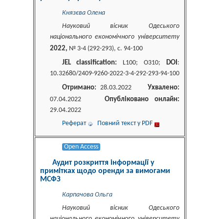
Князєва Олена
Науковий вісник Одеського
національного економічного університету
2022,
№ 3-4 (292-293), c. 94-100
JEL classification:
DOI
L100; О310;
:
10.32680/2409-9260-2022-3-4-292-293-94-100
Отримано:
Ухвалено:
28.03.2022
Опубліковано онлайн:
07.04.2022
29.04.2022
Реферат
Повний текст у PDF
Open Access
Аудит розкриття інформації у
примітках щодо оренди за вимогами
МСФЗ
Карпачова Ольга
Науковий вісник Одеського
національного економічного університету