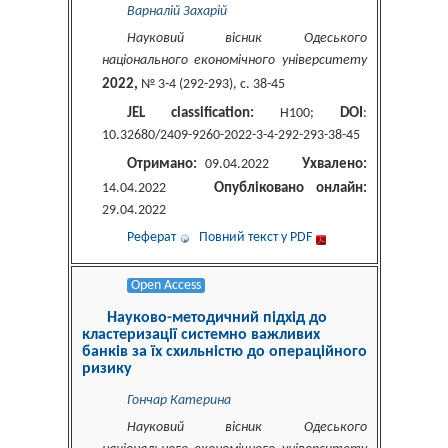
Варналій Захарій
Науковий вісник Одеського
національного економічного університету
2022,
№ 3-4 (292-293), c. 38-45
JEL classification:
DOI
Н100;
:
10.32680/2409-9260-2022-3-4-292-293-38-45
Отримано:
Ухвалено:
09.04.2022
Опубліковано онлайн:
14.04.2022
29.04.2022
Реферат
Повний текст у PDF
Open Access
Науково-методичний підхід до
кластеризації системно важливих
банків за їх схильністю до операційного
ризику
Гончар Катерина
Науковий вісник Одеського