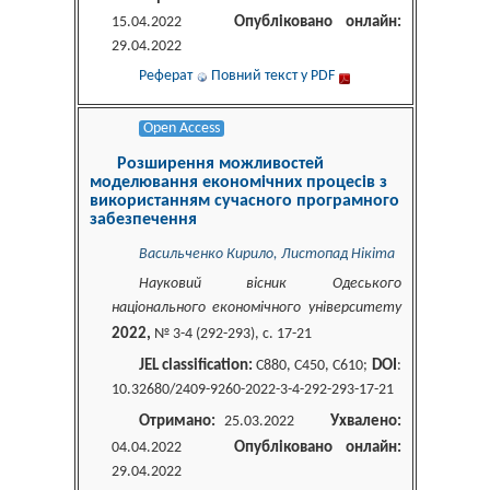
Опубліковано онлайн:
15.04.2022
29.04.2022
Реферат
Повний текст у PDF
Open Access
Розширення можливостей
моделювання економічних процесів з
використанням сучасного програмного
забезпечення
Васильченко Кирило, Листопад Нікіта
Науковий вісник Одеського
національного економічного університету
2022,
№ 3-4 (292-293), c. 17-21
JEL classification:
DOI
C880, C450, С610;
:
10.32680/2409-9260-2022-3-4-292-293-17-21
Отримано:
Ухвалено:
25.03.2022
Опубліковано онлайн:
04.04.2022
29.04.2022