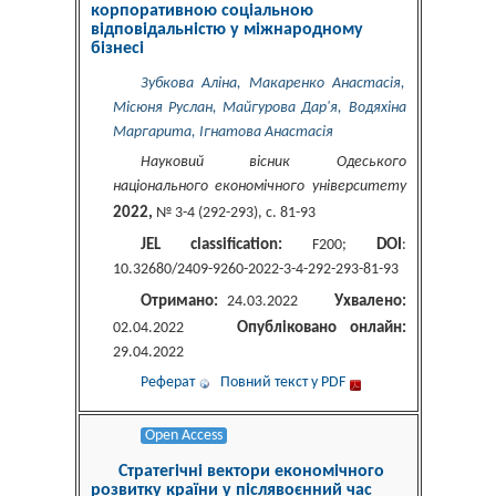
корпоративною соціальною
відповідальністю у міжнародному
бізнесі
Зубкова Аліна, Макаренко Анастасія,
Місюня Руслан, Майгурова Дар'я, Водяхіна
Маргарита, Ігнатова Анастасія
Науковий вісник Одеського
національного економічного університету
2022,
№ 3-4 (292-293), c. 81-93
JEL classification:
DOI
F200;
:
10.32680/2409-9260-2022-3-4-292-293-81-93
Отримано:
Ухвалено:
24.03.2022
Опубліковано онлайн:
02.04.2022
29.04.2022
Реферат
Повний текст у PDF
Open Access
Стратегічні вектори економічного
розвитку країни у післявоєнний час