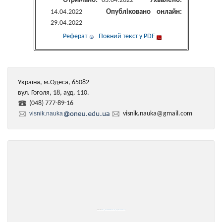
Отримано:
Ухвалено:
03.04.2022
Опубліковано онлайн:
14.04.2022
29.04.2022
Реферат
Повний текст у PDF
Україна, м.Одеса, 65082
вул. Гоголя, 18, ауд. 110.
(048) 777-89-16
visnik.nauka
visnik.nauka@gmail.com
Powered by
https://embedgooglemaps.com/en/
&
iamsterdamcard