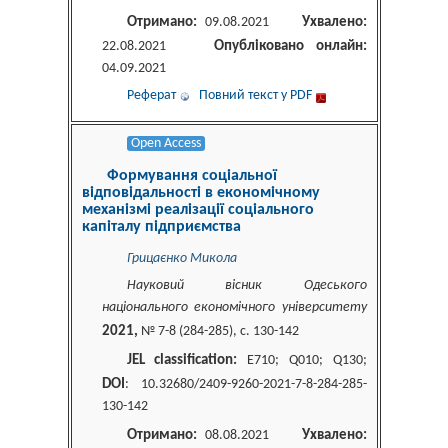
Отримано:
Ухвалено:
09.08.2021
Опубліковано онлайн:
22.08.2021
04.09.2021
Реферат
Повний текст у PDF
Open Access
Формування соціальної
відповідальності в економічному
механізмі реалізації соціального
капіталу підприємства
Грицаєнко Микола
Науковий вісник Одеського
національного економічного університету
2021,
№ 7-8 (284-285), c. 130-142
JEL classification:
E710; Q010; Q130;
DOI
: 10.32680/2409-9260-2021-7-8-284-285-
130-142
Отримано:
Ухвалено:
08.08.2021