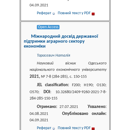
04.09.2021
Реферат
Повний текст у PDF
Open Access
Міжнародний досвід державної
підтримки аграрного сектору
економіки
Тарасевич Наталія
Науковий вісник Одеського
національного економічного університету
2021,
№ 7-8 (284-285), c. 150-155
JEL classification:
F200; Н190; О130;
DOI
О570;
: 10.32680/2409-9260-2021-7-8-
284-285-150-155
Отримано:
Ухвалено:
27.07.2021
Опубліковано онлайн:
04.08.2021
04.09.2021
Реферат
Повний текст у PDF