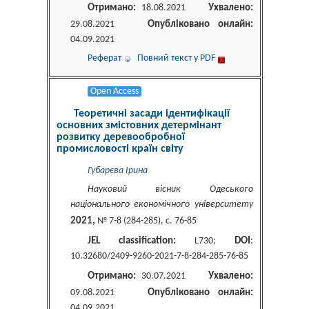
Отримано:
Ухвалено:
18.08.2021
Опубліковано онлайн:
29.08.2021
04.09.2021
Реферат
Повний текст у PDF
Open Access
Теоретичні засади ідентифікації
основних змістовних детермінант
розвитку деревообробної
промисловості країн світу
Губарєва Ірина
Науковий вісник Одеського
національного економічного університету
2021,
№ 7-8 (284-285), c. 76-85
JEL classification:
DOI
L730;
:
10.32680/2409-9260-2021-7-8-284-285-76-85
Отримано:
Ухвалено:
30.07.2021
Опубліковано онлайн:
09.08.2021
04.09.2021