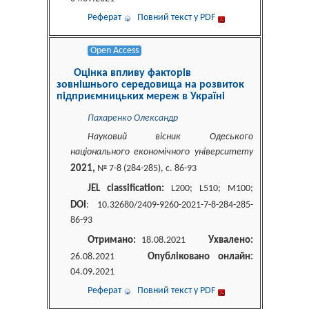
Реферат
Повний текст у PDF
Open Access
Оцінка впливу факторів
зовнішнього середовища на розвиток
підприємницьких мереж в Україні
Пахаренко Олександр
Науковий вісник Одеського
національного економічного університету
2021,
№ 7-8 (284-285), c. 86-93
JEL classification:
L200; L510; M100;
DOI
: 10.32680/2409-9260-2021-7-8-284-285-
86-93
Отримано:
Ухвалено:
18.08.2021
Опубліковано онлайн:
26.08.2021
04.09.2021
Реферат
Повний текст у PDF