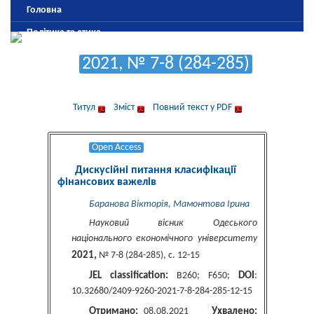
Головна
Політика та етика
Редколегія
2021, № 7-8 (284-285)
Рецензування та антиплагіатна політика
Оформлення та подання публікацій
Титул
Зміст
Повний текст у PDF
Оплата
Архів
Open Access
Дискусійні питання класифікації
фінансових важелів
Баранова Вікторія, Мамонтова Ірина
Науковий вісник Одеського
національного економічного університету
2021,
№ 7-8 (284-285), c. 12-15
JEL classification:
DOI
B260; F650;
:
10.32680/2409-9260-2021-7-8-284-285-12-15
Отримано:
Ухвалено:
08.08.2021