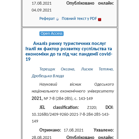
Опубліковано онлайн:
17.08.2021
04.09.2021
Реферат
Повний текст у PDF
Open Access
Аналіз ринку туристичних послуг
Італії як фактор розвитку суспільства та
економіки до та під час пандемії covid-
19
Терещук Оксана, Лисюк Тетяна,
Дробецька Влада
Науковий вісник Одеського
національного економічного університету
2021,
№ 7-8 (284-285), c. 143-149
JEL classification:
DOI
Z320;
:
10.32680/2409-9260-2021-7-8-284-285-143-
149
Отримано:
Ухвалено:
17.08.2021
Опубліковано онлайн:
28.08.2021