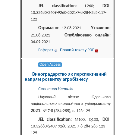
JEL classification:
DOI
L260;
:
10.32680/2409-9260-2021-7-8-284-285-117-
122
Отримано:
Ухвалено:
12.08.2021
Опубліковано онлайн:
21.08.2021
04.09.2021
Реферат
Повний текст у PDF
Open Access
Виноградарство як перспективний
напрям розвитку агробізнесу
Сментина Наталія
Науковий вісник Одеського
національного економічного університету
2021,
№ 7-8 (284-285), c. 123-129
JEL classification:
DOI
M100; Q130;
:
10.32680/2409-9260-2021-7-8-284-285-123-
129