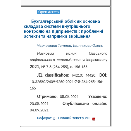
Open Access
Бухгалтерський облік як основна
складова системи внутрішнього
контролю на підприємстві: проблемні
аспекти та напрямки вирішення
Черкашина Тетяна, Іваннікова Олена
Науковий вісник Одеського
національного економічного університету
2021,
№ 7-8 (284-285), c. 156-165
JEL classification:
DOI
М210; М420;
:
10.32680/2409-9260-2021-7-8-284-285-156-
165
Отримано:
Ухвалено:
08.08.2021
Опубліковано онлайн:
20.08.2021
04.09.2021
Реферат
Повний текст у PDF