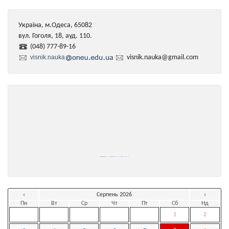
Україна, м.Одеса, 65082
вул. Гоголя, 18, ауд. 110.
(048) 777-89-16
visnik.nauka
visnik.nauka@gmail.com
Powered by
https://embedgooglemaps.com/en/
&
iamsterdamcard
‹
Серпень 2026
›
Пн
Вт
Ср
Чт
Пт
Сб
Нд
1
2