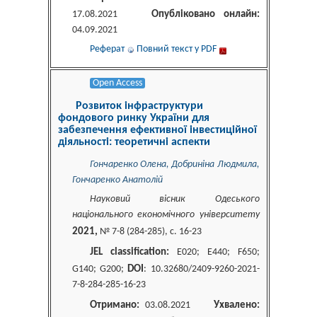
Опубліковано онлайн:
17.08.2021
04.09.2021
Реферат
Повний текст у PDF
Open Access
Розвиток інфраструктури
фондового ринку України для
забезпечення ефективної інвестиційної
діяльності: теоретичні аспекти
Гончаренко Олена, Добриніна Людмила,
Гончаренко Анатолій
Науковий вісник Одеського
національного економічного університету
2021,
№ 7-8 (284-285), c. 16-23
JEL classification:
Е020; E440; F650;
DOI
G140; G200;
: 10.32680/2409-9260-2021-
7-8-284-285-16-23
Отримано:
Ухвалено:
03.08.2021