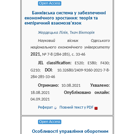
Open Access
Банківська система у забезпеченні
економічного зростання: теорія та
емпіричний взаємозв’язок
Жердецька Лілія, Ткач Вікторія
Науковий вісник Одеського
національного економічного університету
2021,
№ 7-8 (284-285), c. 33-46
JEL classification:
E520; E580; F430;
DOI
G210;
: 10.32680/2409-9260-2021-7-8-
284-285-33-46
Отримано:
Ухвалено:
10.08.2021
Опубліковано онлайн:
18.08.2021
04.09.2021
Реферат
Повний текст у PDF
Open Access
Особливості управління оборотним