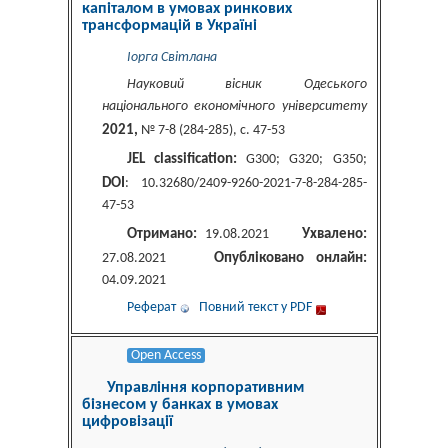
капіталом в умовах ринкових
трансформацій в Україні
Іорга Світлана
Науковий вісник Одеського
національного економічного університету
2021,
№ 7-8 (284-285), c. 47-53
JEL classification:
G300; G320; G350;
DOI
: 10.32680/2409-9260-2021-7-8-284-285-
47-53
Отримано:
Ухвалено:
19.08.2021
Опубліковано онлайн:
27.08.2021
04.09.2021
Реферат
Повний текст у PDF
Open Access
Управління корпоративним
бізнесом у банках в умовах
цифровізації