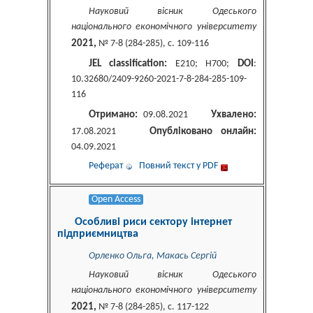
Науковий вісник Одеського
національного економічного університету
2021,
№ 7-8 (284-285), c. 109-116
JEL classification:
DOI
E210; H700;
:
10.32680/2409-9260-2021-7-8-284-285-109-
116
Отримано:
Ухвалено:
09.08.2021
Опубліковано онлайн:
17.08.2021
04.09.2021
Реферат
Повний текст у PDF
Open Access
Особливі риси сектору інтернет
підприємництва
Орленко Ольга, Макась Сергій
Науковий вісник Одеського
національного економічного університету
2021,
№ 7-8 (284-285), c. 117-122