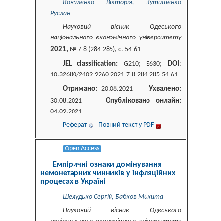
Коваленко Вікторія, Кутишенко
Руслан
Науковий вісник Одеського
національного економічного університету
2021,
№ 7-8 (284-285), c. 54-61
JEL classification:
DOI
G210; E630;
:
10.32680/2409-9260-2021-7-8-284-285-54-61
Отримано:
Ухвалено:
20.08.2021
Опубліковано онлайн:
30.08.2021
04.09.2021
Реферат
Повний текст у PDF
Open Access
Емпіричні ознаки домінування
немонетарних чинників у інфляційних
процесах в Україні
Шелудько Сергій, Бабков Микита
Науковий вісник Одеського