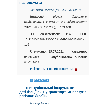
підприємства
Літвінов Олександр, Гуменюк Ілона
Науковий вісник Одеського
національного економічного університету
2021,
№ 7-8 (284-285), c. 103-108
JEL classification:
DOI
D240;
:
10.32680/2409-9260-2021-7-8-284-285-103-
108
Отримано:
Ухвалено:
25.07.2021
Опубліковано онлайн:
06.08.2021
04.09.2021
Реферат
Повний текст у PDF
Open Access
Інституціональні інструменти
детінізації ринку транспортних послуг в
регіонах України
Бабець Ірина